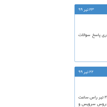
۲۳ تیر ۹۹
اری پاسخ سوالات
۲۲ تیر ۹۹
به اطلاع می رساند که آزمون پایان ترم ریاضی عمومی یک فردا ۲۳ تیر راس ساعت
ت دروس سرویس و