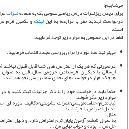
می‌نماییم:
برای دیدن ریزنمرات درس ریاضی عمومی یک به صفحه
نمرات
مراج
درخواست تجديد نظر با مراجعه به این
لینک
و تکمیل فرم مرب
است.
لطفا در این خصوص به موارد زیر توجه فرمایید:
می‌توانید سه مورد را برای بررسی مجدد انتخاب فرمایید.
درصورتی که هر یک از اعتراض های شما قابل قبول نباشد (
ارسالی با دیگران-فرستادن جزوه‌ی سال قبل به عنوان خل
هیچکدام از درخواست‌های بعدی شما بررسی نخواهد شد.
حتماً باید درخواست خود را با ذکر جزئیات ثبت کنید و در 
موارد زیر ذکر شوند:
(پایانترم/خلاصه‌نویسی/نمرات تشویقی/تکالیف دوره ای-
-دلیل اعتراض با جزئیات)
مثال:
به سوال ششم آزمون پایان ترم اعتراض دارم و دلیل اعتراضم
حل من ... بوده و جواب نهایی من ...